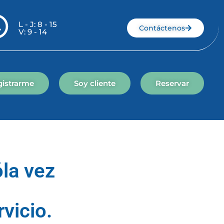
L - J: 8 - 15
Contáctenos
V: 9 - 14
gistrarme
Soy cliente
Reservar
óla vez
vicio.